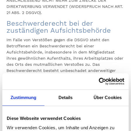
ANSCHLIESSEND NICHT MEHR ZUM ZWECKE DER
DIREKTWERBUNG VERWENDET (WIDERSPRUCH NACH ART.
21 ABS. 2 DSGVO).
Beschwerde­recht bei der
zuständigen Aufsichts­behörde
Im Falle von Verstößen gegen die DSGVO steht den
Betroffenen ein Beschwerderecht bei einer
Aufsichtsbehörde, insbesondere in dem Mitgliedstaat
ihres gewöhnlichen Aufenthalts, ihres Arbeitsplatzes oder
des Orts des mutmaßlichen Verstoßes zu. Das
Beschwerderecht besteht unbeschadet anderweitiger
verwaltungsrechtlicher oder gerichtlicher Rechtsbehelfe.
Recht auf Daten­übertrag­barkeit
Sie haben das Recht, Daten, die wir auf Grundlage Ihrer
Zustimmung
Details
Über Cookies
Einwilligung oder in Erfüllung eines Vertrags
automatisiert verarbeiten, an sich oder an einen Dritten
in einem gängigen, maschinenlesbaren Format
Diese Webseite verwendet Cookies
aushändigen zu lassen. Sofern Sie die direkte
Wir verwenden Cookies, um Inhalte und Anzeigen zu
Übertragung der Daten an einen anderen